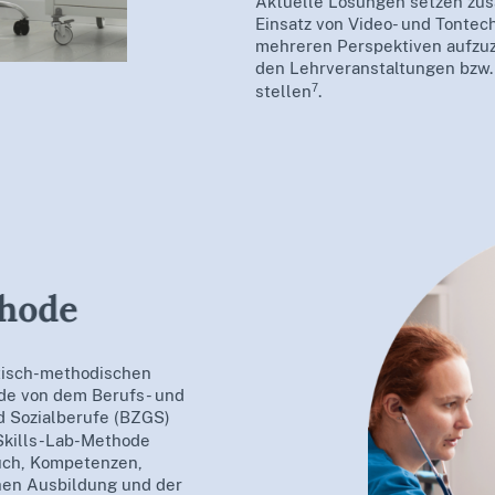
Aktuelle Lösungen setzen zusä
Einsatz von Video- und Tonte
mehreren Perspektiven aufzuz
den Lehrveranstaltungen bzw. 
7
stellen
.
thode
tisch-methodischen
de von dem Berufs- und
d Sozialberufe (BZGS)
 Skills-Lab-Methode
ruch, Kompetenzen,
hen Ausbildung und der