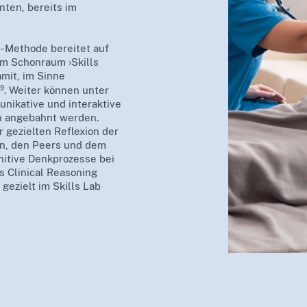
ten, bereits im
b-Methode bereitet auf
im Schonraum ›Skills
amit, im Sinne
9
. Weiter können unter
nikative und interaktive
n angebahnt werden.
 gezielten Reflexion der
on, den Peers und dem
itive Denkprozesse bei
s Clinical Reasoning
ezielt im Skills Lab