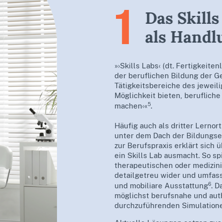
1
Das Skills
als Handl
»›Skills Labs‹ (dt. Fertigkeite
der beruflichen Bildung der G
Tätigkeitsbereiche des jeweil
Möglichkeit bieten, beruflich
5
machen‹«
.
Häufig auch als dritter Lernort
unter dem Dach der Bildungsei
zur Berufspraxis erklärt sich 
ein Skills Lab ausmacht. So sp
therapeutischen oder medizi
detailgetreu wider und umfass
6
und mobiliare Ausstattung
. D
möglichst berufsnahe und aut
durchzuführenden Simulatione