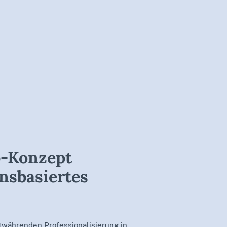
chtagung
Mitgliedschaft
Kontakt
b-Konzept
nsbasiertes
twährenden Professionalisierung in