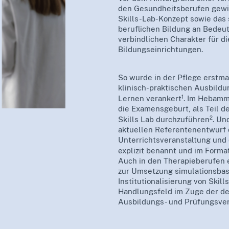
den Gesundheitsberufen gewi
Skills-Lab-Konzept sowie das 
beruflichen Bildung an Bedeu
verbindlichen Charakter für d
Bildungseinrichtungen.
So wurde in der Pflege erstma
klinisch-praktischen Ausbildu
1
Lernen verankert
. Im Hebamm
die Examensgeburt, als Teil d
2
Skills Lab durchzuführen
. Un
aktuellen Referentenentwurf d
Unterrichtsveranstaltung und 
explizit benannt und im Form
Auch in den Therapieberufen 
zur Umsetzung simulationsbas
Institutionalisierung von Skil
Handlungsfeld im Zuge der de
Ausbildungs- und Prüfungsver