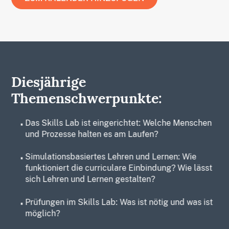
Google
MS Teams
Office 365
Outlook
iCal
Diesjährige
Apple
Themenschwerpunkte:
⋅
Das Skills Lab ist eingerichtet: Welche Menschen
und Prozesse halten es am Laufen?
⋅
Simulationsbasiertes Lehren und Lernen: Wie
funktioniert die curriculare Einbindung? Wie lässt
sich Lehren und Lernen gestalten?
⋅
Prüfungen im Skills Lab: Was ist nötig und was ist
möglich?