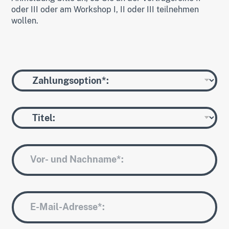
oder III oder am Workshop I, II oder III teilnehmen
wollen.
Z
a
h
l
T
u
i
n
t
g
e
*
N
l
a
m
e
*
E
-
M
a