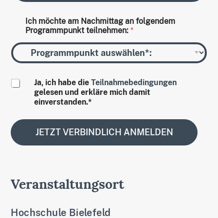
h
r
Ich möchte am Nachmittag an folgendem
i
Programmpunkt teilnehmen:
*
c
h
t
u
n
*
g
D
Ja, ich habe die
Teilnahmebedingungen
I
a
gelesen und erkläre mich damit
c
t
einverstanden.*
h
e
a
n
m
s
JETZT VERBINDLICH ANMELDEN
c
h
u
t
z
Veranstaltungsort
*
Hochschule Bielefeld